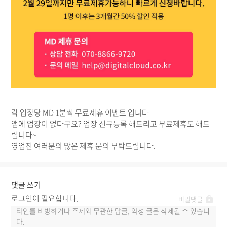
각 업장당 MD 1분씩 무료제휴 이벤트 입니다
앱에 업장이 없다구요? 업장 신규등록 해드리고 무료제휴도 해드
립니다~
영업진 여러분의 많은 제휴 문의 부탁드립니다.
댓글 쓰기
로그인이 필요합니다.
로
비밀댓글
그
댓
인
글
정
입
보
력