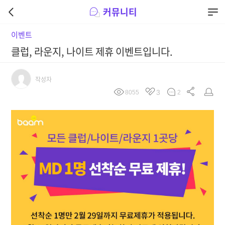
커뮤니티
뒤
메
로
뉴
메
버
뉴
튼
이벤트
클럽, 라운지, 나이트 제휴 이벤트입니다.
작성자
3
8055
2